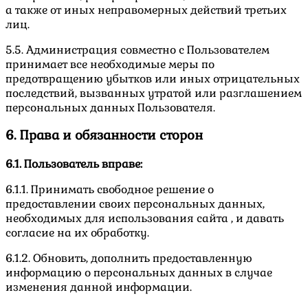
а также от иных неправомерных действий третьих
лиц.
Санатории
5.5. Администрация совместно с Пользователем
Лечение
принимает все необходимые меры по
предотвращению убытков или иных отрицательных
Стоимость
последствий, вызванных утратой или разглашением
персональных данных Пользователя.
Фото
Видео
6. Права и обязанности сторон
Врачи
6.1. Пользователь вправе:
Отзывы
6.1.1. Принимать свободное решение о
Контакты
предоставлении своих персональных данных,
необходимых для использования сайта , и давать
согласие на их обработку.
6.1.2. Обновить, дополнить предоставленную
информацию о персональных данных в случае
изменения данной информации.